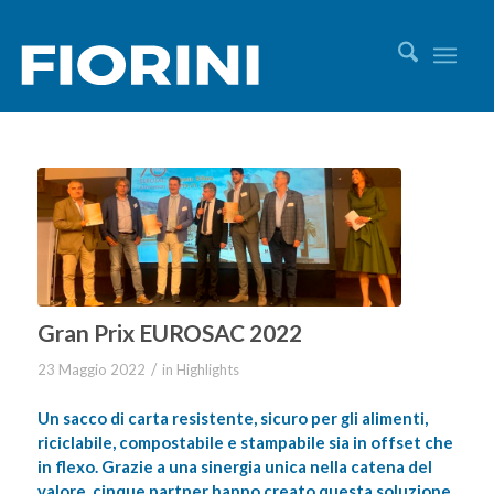
Gran Prix EUROSAC 2022
/
23 Maggio 2022
in
Highlights
Un sacco di carta resistente, sicuro per gli alimenti,
riciclabile, compostabile e stampabile sia in offset che
in flexo. Grazie a una sinergia unica nella catena del
valore, cinque partner hanno creato questa soluzione