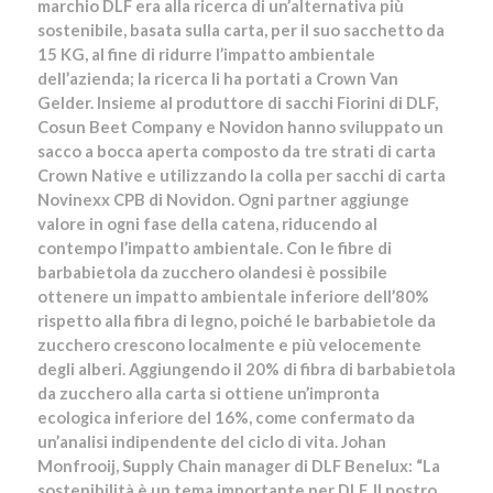
marchio DLF era alla ricerca di un’alternativa più
sostenibile, basata sulla carta, per il suo sacchetto da
15 KG, al fine di ridurre l’impatto ambientale
dell’azienda; la ricerca li ha portati a Crown Van
Gelder. Insieme al produttore di sacchi Fiorini di DLF,
Cosun Beet Company e Novidon hanno sviluppato un
sacco a bocca aperta composto da tre strati di carta
Crown Native e utilizzando la colla per sacchi di carta
Novinexx CPB di Novidon. Ogni partner aggiunge
valore in ogni fase della catena, riducendo al
contempo l’impatto ambientale. Con le fibre di
barbabietola da zucchero olandesi è possibile
ottenere un impatto ambientale inferiore dell’80%
rispetto alla fibra di legno, poiché le barbabietole da
zucchero crescono localmente e più velocemente
degli alberi. Aggiungendo il 20% di fibra di barbabietola
da zucchero alla carta si ottiene un’impronta
ecologica inferiore del 16%, come confermato da
un’analisi indipendente del ciclo di vita. Johan
Monfrooij, Supply Chain manager di DLF Benelux: “La
sostenibilità è un tema importante per DLF. Il nostro