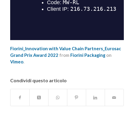
Fiorini_Innovation with Value Chain Partners_Eurosac
Grand Prix Award 2022
from
Fiorini Packaging
on
Vimeo
.
Condividi questo articolo